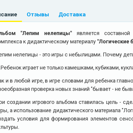
исание
Отзывы
Доставка
льбом "Лепим нелепицы"
является составной 
омплекса к дидактическому материалу
"Логические 
епим нелепицы - это игры с небылицами. Почему дет
...Ребенок играет не только камешками, кубиками, кукл
ак и в любой игре, в игре словами для ребенка главн
воеобразная проверка новых знаний "бывает - не быв
ри создании игрового альбома ставилась цель - сд
гры, а использование дидактического материала "Ло
оздать условия для формирования элементов сенсо
ультуры.