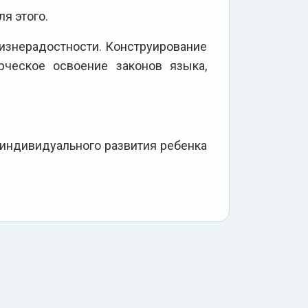
я этого.
знерадостности. Конструирование
рческое освоение законов языка,
т индивидуального развития ребенка