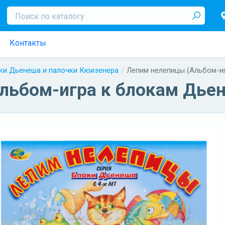
Контакты
ки Дьенеша и палочки Кюизенера
Лепим нелепицы (Альбом-иг
ьбом-игра к блокам Дьене