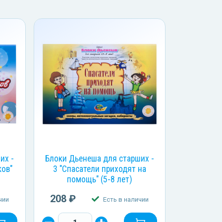
их -
Блоки Дьенеша для старших -
ков"
3 "Спасатели приходят на
помощь" (5-8 лет)
208 ₽
чии
Есть в наличии