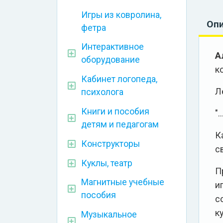
Игры из ковролина,
Оп
фетра
Интерактивное
А
оборудование
к
Кабинет логопеда,
Л
психолога
Книги и пособия
"
детям и педагогам
К
Конструкторы
с
Куклы, театр
П
Магнитные учебные
и
пособия
с
к
Музыкальное