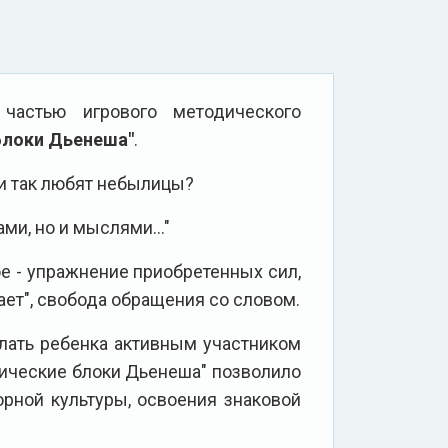
частью игрового методического
блоки Дьенеша"
.
и так любят небылицы?
ами, но и мыслями..."
ое - упражнение приобретенных сил,
ает", свобода обращения со словом.
елать ребенка активным участником
гические блоки Дьенеша" позволило
рной культуры, освоения знаковой