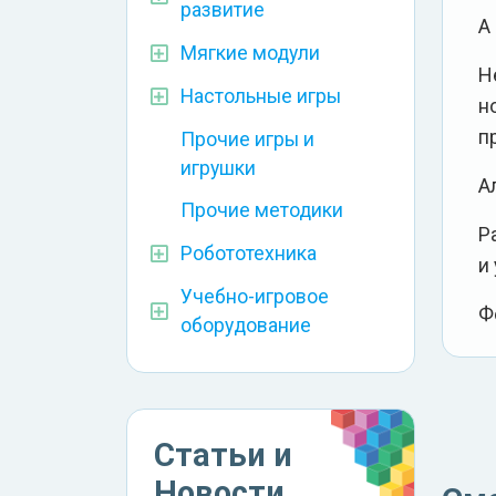
развитие
А
Мягкие модули
Н
Настольные игры
н
п
Прочие игры и
игрушки
А
Прочие методики
Р
Робототехника
и
Учебно-игровое
Ф
оборудование
Статьи и
Новости