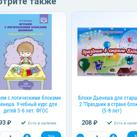
отрите также
аем с логическими блоками
Блоки Дьенеша для старш
енеша. Учебный курс для
2 "Праздник в стране бло
детей 5-6 лет. ФГОС
(5-8 лет)
93 ₽
208 ₽
Есть в наличии
Есть в нали